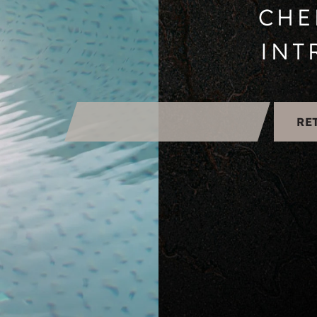
CHE
INT
RE